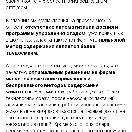
своих «коллег» с более низким социальным
статусом.
К главным минусам доения на привязи можно
отнести
отсутствие автоматизации доения и
программы управления стадом
, уже привычных
в доильных залах, а также тот факт, что
привязной
метод содержания является более
трудоемким
.
Анализируя плюсы и минусы, можно сказать, что
зачастую
оптимальным решением на ферме
является сочетание привязного и
беспривязного методов содержания
животных
. В хозяйствах, работающих по обеим
технологиям сразу, после нескольких лактаций
доившиеся в зале или в роботизированной системе
животные не выбраковываются, а перемещаются на
привязное содержание, где могут жить еще
несколько лактаций. Кроме этого, благодаря
своему удобству, содержание на привязи получило