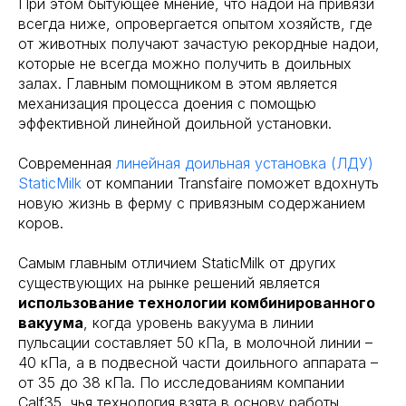
При этом бытующее мнение, что надои на привязи
всегда ниже, опровергается опытом хозяйств, где
от животных получают зачастую рекордные надои,
которые не всегда можно получить в доильных
залах. Главным помощником в этом является
механизация процесса доения с помощью
эффективной линейной доильной установки.
Современная
линейная доильная установка (ЛДУ)
StaticMilk
от компании Transfaire поможет вдохнуть
новую жизнь в ферму с привязным содержанием
коров.
Самым главным отличием StaticMilk от других
существующих на рынке решений является
использование технологии комбинированного
вакуума
, когда уровень вакуума в линии
пульсации составляет 50 кПа, в молочной линии –
40 кПа, а в подвесной части доильного аппарата –
от 35 до 38 кПа. По исследованиям компании
Calf35, чья технология взята в основу работы