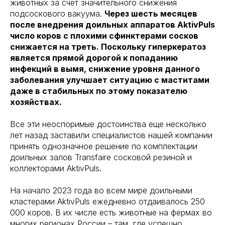
животных за счет значительного снижения
подсоскового вакуума.
Через шесть месяцев
после внедрения доильных аппаратов AktivPuls
число коров с плохими сфинктерами сосков
снижается на треть. Поскольку гиперкератоз
является прямой дорогой к попаданию
инфекций в вымя, снижение уровня данного
заболевания улучшает ситуацию с маститами
даже в стабильных по этому показателю
хозяйствах.
Все эти неоспоримые достоинства еще несколько
лет назад заставили специалистов нашей компании
принять однозначное решение по комплектации
доильных залов Transfaire сосковой резиной и
коллекторами AktivPuls.
На начало 2023 года во всем мире доильными
кластерами AktivPuls ежедневно отдаивалось 250
000 коров. В их числе есть животные на фермах во
многих регионах России – там, где успешно