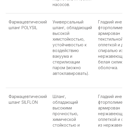
насосов.
Фармацевтический
Универсальный
Гладкий инерт
шланг POLYSIL
шланг, обладающий
фторполимер P
высокой
армирован
химстойкостью,
текстильной
устойчивостью к
оплеткой и дв
воздействию
спиралью из
вакуума и
нержавеющей 
стерилизации
белая силикон
паром (можно
оболочка.
автоклавировать).
Фармацевтический
Шланг,
Гладкий инерт
шланг SILFLON
обладающий
фторполимер P
высокими
армирован
прочностью,
нержавеющей
химической
оплеткой и сп
стойкостью и
из нержавеющ