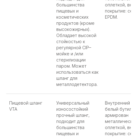
большинства
оплеткой, вне
пищевых и
покрытие: сер
косметических
EPDM.
продуктов (кроме
высокожирных).
Обладает высокой
стойкостью к
регулярной CIP–
мойке и /или
стерилизации
паром. Может
использоваться как
шланг для
металлодетектора.
Пищевой шланг
Универсальный
Внутренний сл
VTA
износостойкий
белый бутил,
прочный шланг,
армирован
подходит для
металлическо
большинства
оплеткой, вне
пищевых и
покрытие: сер