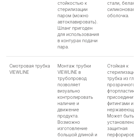
стойкостью к
стали, белая
стерилизации
силиконовая
паром (можно
оболочка.
автоклавировать).
Шланг пригоден
для использования
в контурах подачи
пара.
Смотровая трубка
Монтаж трубки
Стойкая к
VIEWLINE
VIEWLINE в
стерилизации 
трубопровод
трубка из глад
позволяет
прозрачного
визуально
фторпластика 
контролировать
присоедините
наличие и
фитингами из
движение
нержавеющей 
продукта.
Может быть
Возможно
установлена
изготовление
защитная
большой длиной и
перфорирован