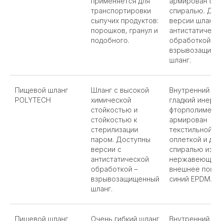
применяется для
армирован ста
транспортировки
спиралью. До
сыпучих продуктов:
версии шланга
порошков, гранул и
антистатическ
подобного.
обработкой –
взрывозащище
шланг.
Пищевой шланг
Шланг с высокой
Внутренний сл
POLYTECH
химической
гладкий инерт
стойкостью и
фторполимер P
стойкостью к
армирован
стерилизации
текстильной
паром. Доступны
оплеткой и дв
версии с
спиралью из
антистатической
нержавеющей 
обработкой –
внешнее покры
взрывозащищенный
синий EPDM.
шланг.
Пищевой шланг
Очень гибкий шланг
Внутренний сл