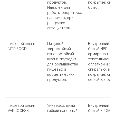
продуктов.
покрытие: син
Идеален для
бутил.
работы оператора,
например, при
разгрузке
автоцистерн.
Пищевой шланг
Пищевой
Внутренний сл
NITRIFOOD
жиростойкий
белый NBR,
износостойкий
армирован
шланг, подходит
текстильной
для большинства
оплеткой и ст
пищевых и
спиралью, вн
косметических
покрытие: све
продуктов.
серый хлоропр
Пищевой шланг
Универсальный
Внутренний сл
VAPROCESS
гибкий напорный
белый EPDM,