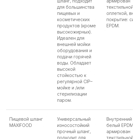
шланг, подходит
армирован
для большинства
текстильной
пищевых и
оплеткой, вне
косметических
покрытие: син
продуктов (кроме
EPDM.
высокожирных).
Идеален для
внешней мойки
оборудования и
подачи горячей
воды. Обладает
высокой
стойкостью к
регулярной CIP–
мойке и /или
стерилизации
паром.
Пищевой шланг
Универсальный
Внутренний сл
MAXIFOOD
износостойкий
белый EPDM,
прочный шланг,
армирован
подходит для
текстильной