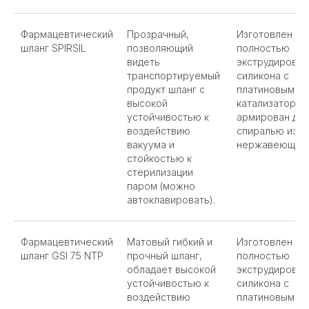
Фармацевтический
Прозрачный,
Изготовлен из
шланг SPIRSIL
позволяющий
полностью
видеть
экструдирован
транспортируемый
силикона с
продукт шланг с
платиновым
высокой
катализатором
устойчивостью к
армирован дв
воздействию
спиралью из
вакуума и
нержавеющей 
стойкостью к
стерилизации
паром (можно
автоклавировать).
Фармацевтический
Матовый гибкий и
Изготовлен из
шланг GSI 75 NTP
прочный шланг,
полностью
обладает высокой
экструдирован
устойчивостью к
силикона с
воздействию
платиновым