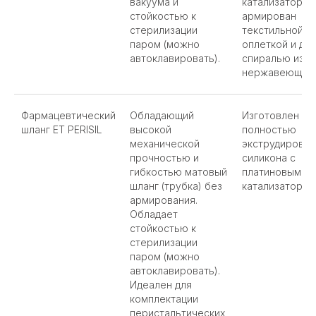
вакуума и
катализатором
стойкостью к
армирован
стерилизации
текстильной
паром (можно
оплеткой и дв
автоклавировать).
спиралью из
нержавеющей 
Фармацевтический
Обладающий
Изготовлен из
шланг ET PERISIL
высокой
полностью
механической
экструдирован
прочностью и
силикона с
гибкостью матовый
платиновым
шланг (трубка) без
катализатором
армирования.
Обладает
стойкостью к
стерилизации
паром (можно
автоклавировать).
Идеален для
комплектации
перистальтических