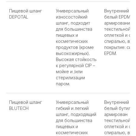
Пищевой шланг
Универсальный
Внутренний сл
DEPOTAL
износостойкий
белый EPDM,
шланг, подходит
армирование
для большинства
текстильной
пищевых и
оплеткой и ст
косметических
спиралью, вн
продуктов (кроме
покрытие: син
высокожирных).
EPDM.
Высокая стойкость
к регулярной CIP –
мойке и /или
стерилизации
паром.
Пищевой шланг
Универсальный
Внутренний сл
BLUTECH
гибкий и легкий
белый бутил,
шланг, подходящий
армирован
для большинства
текстильной
пищевых и
оплеткой и ст
косметических
спиралью, вн