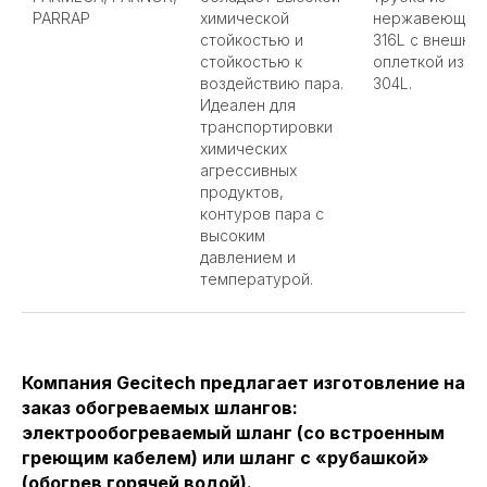
PARRAP
химической
нержавеющей 
стойкостью и
316L с внешне
стойкостью к
оплеткой из ст
воздействию пара.
304L.
Идеален для
транспортировки
химических
агрессивных
продуктов,
контуров пара с
высоким
давлением и
температурой.
Компания Gecitech предлагает изготовление на
заказ обогреваемых шлангов:
электрообогреваемый шланг (со встроенным
греющим кабелем) или шланг с «рубашкой»
(обогрев горячей водой).