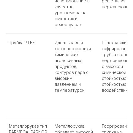
использование в
решетка из
качестве
нержавеющей 
уровнемера на
емкостях и
резервуарах.
Трубка PTFE
Идеальна для
Гладкая или
транспортировки
гофрированна
химических
трубка с оплет
агрессивных
нержавеющей 
продуктов,
с высокой
контуров пара с
химической
высоким
стойкостью и
давлением и
стойкостью к
температурой.
воздействию п
Металлорукав тип
Металлорукав
Гофрированна
PARMECA, PARNOR,
обладает высокой
трубка из