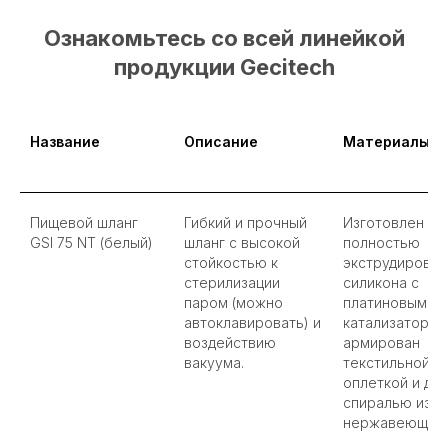
Ознакомьтесь со всей линейкой
продукции Gecitech
Название
Описание
Материалы
Пищевой шланг
Гибкий и прочный
Изготовлен из
GSI 75 NT (белый)
шланг с высокой
полностью
стойкостью к
экструдирован
стерилизации
силикона с
паром (можно
платиновым
автоклавировать) и
катализатором
воздействию
армирован
вакуума.
текстильной
оплеткой и дв
спиралью из
нержавеющей 