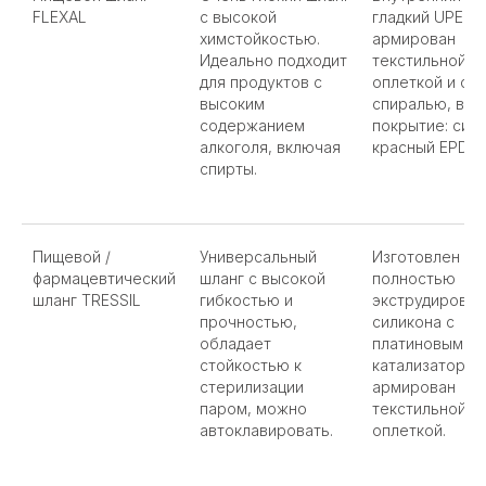
FLEXAL
с высокой
гладкий UPE,
химстойкостью.
армирован
Идеально подходит
текстильной
для продуктов с
оплеткой и ст
высоким
спиралью, вн
содержанием
покрытие: сини
алкоголя, включая
красный EPDM.
спирты.
Пищевой /
Универсальный
Изготовлен из
фармацевтический
шланг с высокой
полностью
шланг TRESSIL
гибкостью и
экструдирован
прочностью,
силикона с
обладает
платиновым
стойкостью к
катализатором
стерилизации
армирован
паром, можно
текстильной
автоклавировать.
оплеткой.