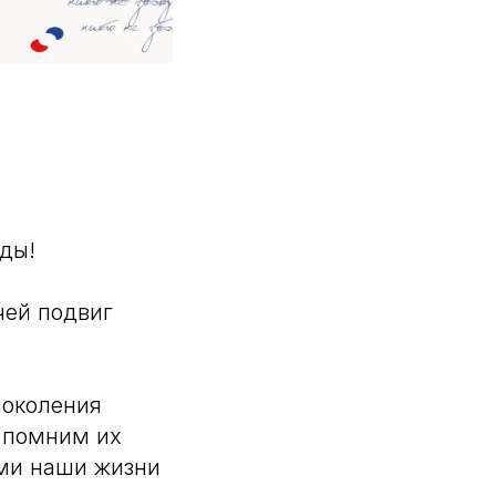
еды!
чей подвиг
поколения
ы помним их
ыми наши жизни