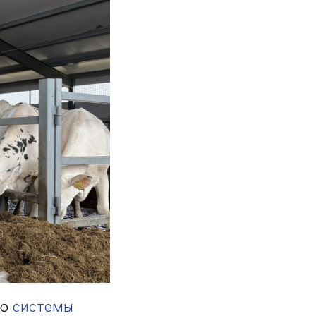
ью
системы