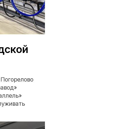
дской
 Погорелово
завод»
раллель»
служивать