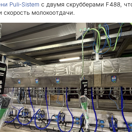
и Puli-Sistem
с двумя скрубберами F488, чт
и скорость молокоотдачи.