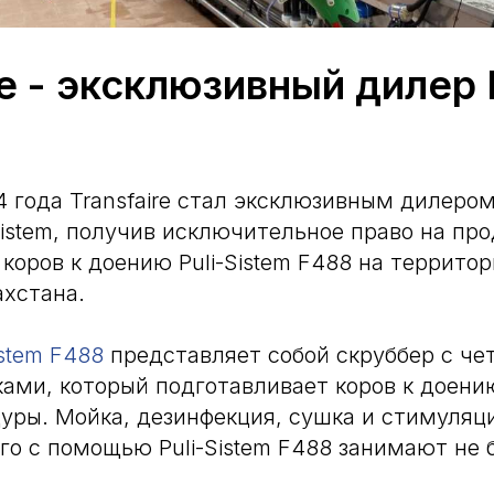
re - эксклюзивный дилер P
4 года Transfaire стал эксклюзивным дилеро
Sistem, получив исключительное право на пр
коров к доению Puli-Sistem F488 на территор
ахстана.
istem F488
представляет собой скруббер с ч
ми, который подготавливает коров к доени
дуры. Мойка, дезинфекция, сушка и стимуляц
го с помощью Puli-Sistem F488 занимают не б