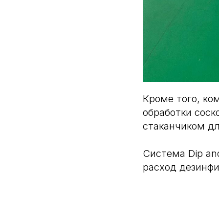
Кроме того, ком
обработки соск
стаканчиком дл
Система Dip an
расход дезинф