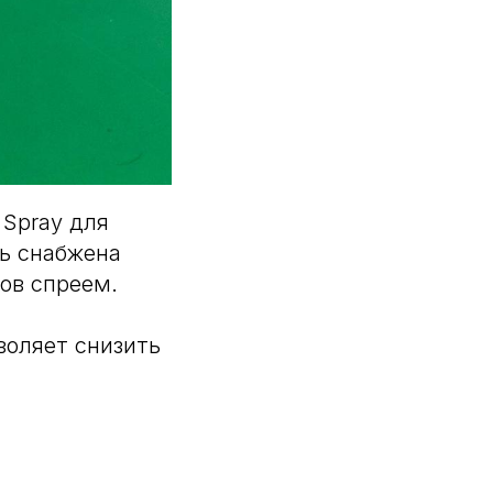
 Spray для
ть снабжена
ов спреем.
воляет снизить