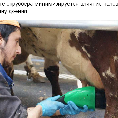
те скруббера минимизируется влияние челов
ину доения.