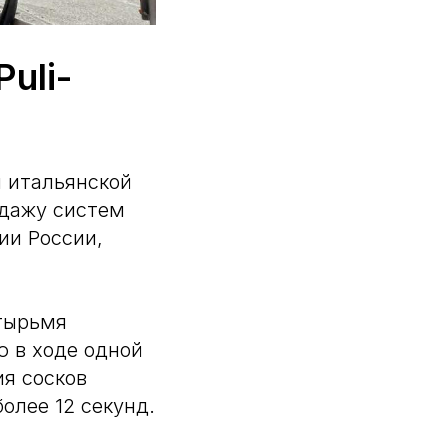
uli-
м итальянской
одажу систем
ии России,
етырьмя
ю в ходе одной
ия сосков
олее 12 секунд.