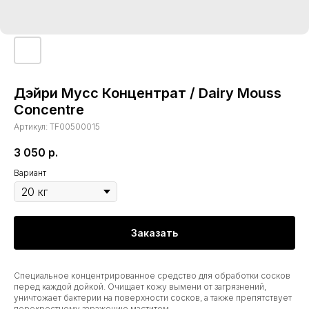
Дэйри Мусс Концентрат / Dairy Mouss
Concentre
Артикул:
TF00500015
3 050
р.
Вариант
Заказать
Специальное концентрированное средство для обработки сосков
перед каждой дойкой. Очищает кожу вымени от загрязнений,
уничтожает бактерии на поверхности сосков, а также препятствует
перекрестному заражению маститом.